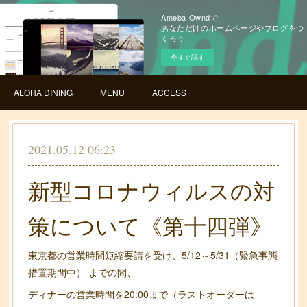
Ameba Owndで
あなただけのホームページやブログをつ
くろう
今すぐ試す
ALOHA DINING
MENU
ACCESS
2021.05.12 06:23
新型コロナウィルスの対
策について《第十四弾》
東京都の営業時間短縮要請を受け、5/12～5/31（緊急事態
措置期間中） までの間、
ディナーの営業時間を20:00まで（ラストオーダーは